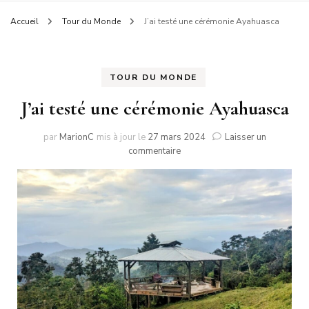
Accueil
Tour du Monde
J’ai testé une cérémonie Ayahuasca
TOUR DU MONDE
J’ai testé une cérémonie Ayahuasca
par
MarionC
mis à jour le
27 mars 2024
Laisser un
sur
commentaire
J’ai
testé
une
cérémonie
Ayahuasca