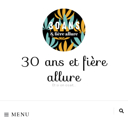
30 ans et fière
allure
Et si on osait…
MENU