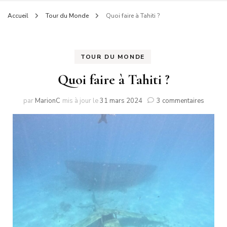
Accueil
Tour du Monde
Quoi faire à Tahiti ?
TOUR DU MONDE
Quoi faire à Tahiti ?
sur
par
MarionC
mis à jour le
31 mars 2024
3 commentaires
Quoi
faire
à
Tahiti
?