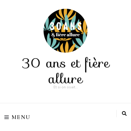
30 ans et fière
allure
Et si on osait…
MENU