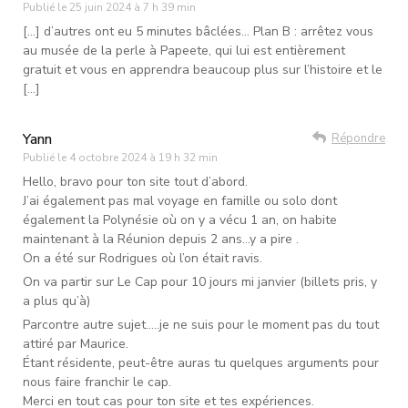
Publié le
25 juin 2024 à 7 h 39 min
[…] d’autres ont eu 5 minutes bâclées… Plan B : arrêtez vous
au musée de la perle à Papeete, qui lui est entièrement
gratuit et vous en apprendra beaucoup plus sur l’histoire et le
[…]
Yann
Répondre
Publié le
4 octobre 2024 à 19 h 32 min
Hello, bravo pour ton site tout d’abord.
J’ai également pas mal voyage en famille ou solo dont
également la Polynésie où on y a vécu 1 an, on habite
maintenant à la Réunion depuis 2 ans…y a pire .
On a été sur Rodrigues où l’on était ravis.
On va partir sur Le Cap pour 10 jours mi janvier (billets pris, y
a plus qu’à)
Parcontre autre sujet…..je ne suis pour le moment pas du tout
attiré par Maurice.
Étant résidente, peut-être auras tu quelques arguments pour
nous faire franchir le cap.
Merci en tout cas pour ton site et tes expériences.