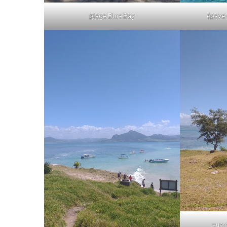
plage Blue Bay
épave 
vue d