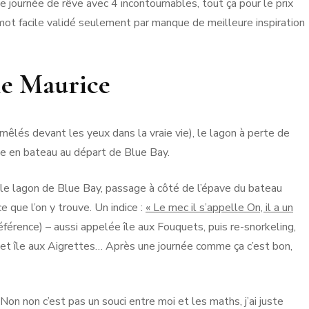
une journée de rêve avec 4 incontournables, tout ça pour le prix
e mot facile validé seulement par manque de meilleure inspiration
île Maurice
mmêlés devant les yeux dans la vraie vie), le lagon à perte de
ie en bateau au départ de Blue Bay.
 le lagon de Blue Bay, passage à côté de l’épave du bateau
ce que l’on y trouve. Un indice :
« Le mec il s’appelle On, il a un
éférence) – aussi appelée île aux Fouquets, puis re-snorkeling,
fs et île aux Aigrettes… Après une journée comme ça c’est bon,
 Non non c’est pas un souci entre moi et les maths, j’ai juste