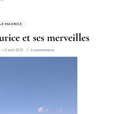
ILE MAURICE
urice et ses merveilles
sur
r le
3 avril 2023
4 commentaires
L’Est
de
l’île
Maurice
et
ses
merveilles