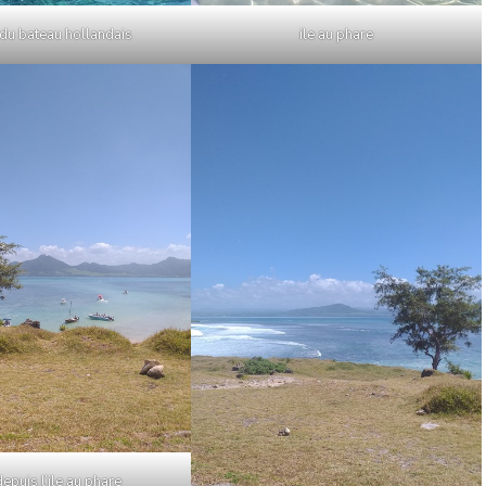
du bateau hollandais
ile au phare
epuis l’ile au phare