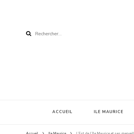
Rechercher :
ACCUEIL
ILE MAURICE
Accueil
Ile Maurice
L’Est de l’île Maurice et ses merveil