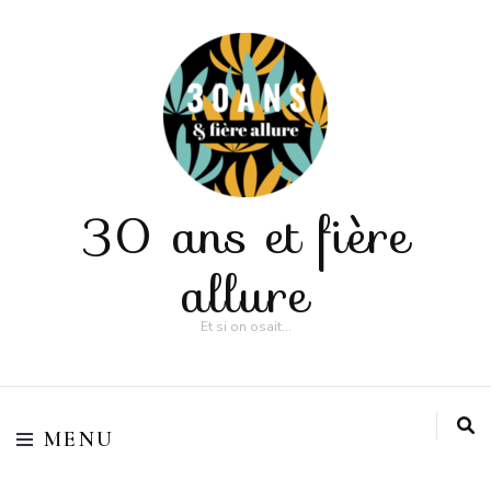
30 ans et fière
allure
Et si on osait…
MENU