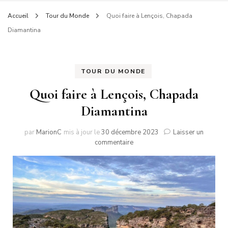
Accueil
Tour du Monde
Quoi faire à Lençois, Chapada
Diamantina
TOUR DU MONDE
Quoi faire à Lençois, Chapada
Diamantina
par
MarionC
mis à jour le
30 décembre 2023
Laisser un
sur
commentaire
Quoi
faire
à
Lençois,
Chapada
Diamantina