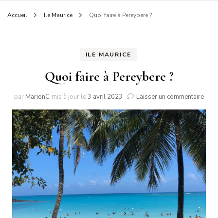
Accueil
Ile Maurice
Quoi faire à Pereybere ?
ILE MAURICE
Quoi faire à Pereybere ?
sur
par
MarionC
mis à jour le
3 avril 2023
Laisser un commentaire
Quoi
faire
à
Pere
?