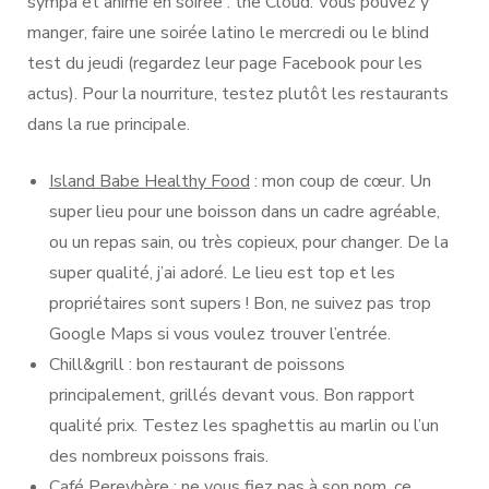
sympa et animé en soirée : the Cloud. Vous pouvez y
manger, faire une soirée latino le mercredi ou le blind
test du jeudi (regardez leur page Facebook pour les
actus). Pour la nourriture, testez plutôt les restaurants
dans la rue principale.
Island Babe Healthy Food
: mon coup de cœur. Un
super lieu pour une boisson dans un cadre agréable,
ou un repas sain, ou très copieux, pour changer. De la
super qualité, j’ai adoré. Le lieu est top et les
propriétaires sont supers ! Bon, ne suivez pas trop
Google Maps si vous voulez trouver l’entrée.
Chill&grill : bon restaurant de poissons
principalement, grillés devant vous. Bon rapport
qualité prix. Testez les spaghettis au marlin ou l’un
des nombreux poissons frais.
Café Pereybère : ne vous fiez pas à son nom, ce