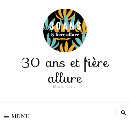
30 ans et fière
allure
Et si on osait…
MENU